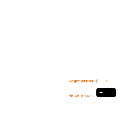
Часы работы
Контакты
+7 (920) 976 41 35
Пн-Пт: 9:00–18:00;
Сб-Вс: по договоренности.
sergey-premium@mail.ru
Читайте нас в:
6
«Профлист Рязань» — производство и продажа профлиста, металлочерепицы* и сайди