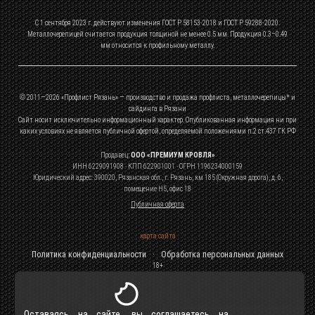
С 1 сентября 2023 г. действуют изменения ГОСТ Р 58153-2018 и ГОСТ Р 59288-2020.
Металлочерепицей считается продукция толщиной не менее 0.5 мм. Продукция 0.3–0.49
мм относится к профильному металлу.
© 2011—
2026
«Профлист Рязань» — производство и продажа профлиста, металлочерепицы* и
сайдинга в Рязани
Сайт носит исключительно информационный характер. Опубликованная информация ни при
каких условиях не является публичной офертой, определяемой положениями п.2 ст.437 ГК РФ
Продавец:
ООО «ПРЕМИУМ КРОВЛЯ»
ИНН 6229091908 · КПП 622901001 · ОГРН 1196234000159
Юридический адрес: 390020, Рязанская обл., г. Рязань, км 185 (Окружная дорога), д. 6,
помещение Н5, офис 18
Публичная оферта
карта сайта
Политика конфиденциальности
·
Обработка персональных данных
18+
Оставаясь на сайте, вы соглашаетесь на