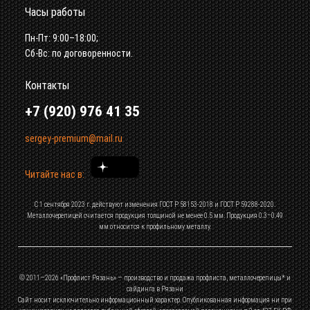
Часы работы
Пн-Пт: 9:00–18:00;
Сб-Вс: по договоренности.
Контакты
+7 (920) 976 41 35
sergey-premium@mail.ru
Читайте нас в:
С 1 сентября 2023 г. действуют изменения ГОСТ Р 58153-2018 и ГОСТ Р 59288-2020.
Металлочерепицей считается продукция толщиной не менее 0.5 мм. Продукция 0.3–0.49
мм относится к профильному металлу.
© 2011—
2026
«Профлист Рязань» — производство и продажа профлиста, металлочерепицы* и
сайдинга в Рязани
Сайт носит исключительно информационный характер. Опубликованная информация ни при