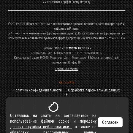
мм относится к профильному металлу.
© 2011—
2026
«Профлист Рязань» — производство и продажа профлиста, металлочерепицы* и
сайдинга в Рязани
Сайт носит исключительно информационный характер. Опубликованная информация ни при
каких условиях не является публичной офертой, определяемой положениями п.2 ст.437 ГК РФ
Продавец:
ООО «ПРЕМИУМ КРОВЛЯ»
ИНН 6229091908 · КПП 622901001 · ОГРН 1196234000159
Юридический адрес: 390020, Рязанская обл., г. Рязань, км 185 (Окружная дорога), д. 6,
помещение Н5, офис 18
Публичная оферта
карта сайта
Политика конфиденциальности
·
Обработка персональных данных
18+
Оставаясь на сайте, вы соглашаетесь на
использование
файлов cookie и передачу
Согласен
данных службам веб-аналитики
, а также на
обработку персональных данных