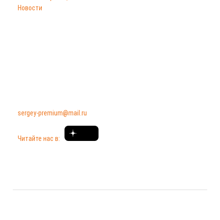
Новости
Часы работы
Пн-Пт: 9:00–18:00;
Сб-Вс: по договоренности.
Контакты
+7 (920) 976 41 35
sergey-premium@mail.ru
Читайте нас в:
С 1 сентября 2023 г. действуют изменения ГОСТ Р 58153-2018 и ГОСТ Р 59288-2020.
Металлочерепицей считается продукция толщиной не менее 0.5 мм. Продукция 0.3–0.49
мм относится к профильному металлу.
© 2011—
2026
«Профлист Рязань» — производство и продажа профлиста, металлочерепицы* и
сайдинга в Рязани