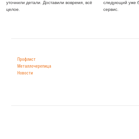
уточнили детали. Доставили вовремя, всё
следующий уже б
целое.
сервис.
Каталог
Часы работы
Профлист
Пн-Пт: 9:00–18:00;
Металлочерепица
Сб-Вс: по договоренности.
Новости
© 2011—
2026
«Профлист Рязань» — производс
Сайт носит исключительно информационный характер. Опубликованная информация
Адрес: 390044, Рязанская о