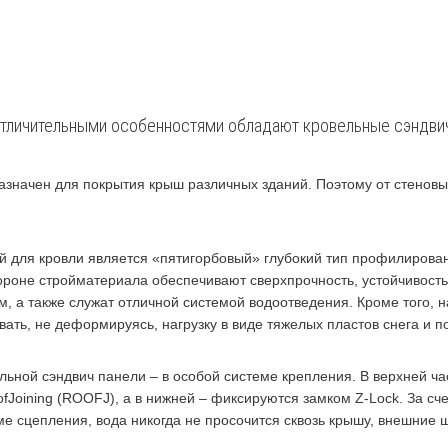
тличительными особенностями обладают кровельные сэндви
значен для покрытия крыш различных зданий. Поэтому от стеновы
й для кровли является «пятигорбовый» глубокий тип профилирован
роне стройматериала обеспечивают сверхпрочность, устойчивост
, а также служат отличной системой водоотведения. Кроме того, н
ть, не деформируясь, нагрузку в виде тяжелых пластов снега и п
льной сэндвич панели – в особой системе крепления. В верхней ча
Joining (ROOFJ), а в нижней – фиксируются замком Z-Lock. За сче
ме сцепления, вода никогда не просочится сквозь крышу, внешние 