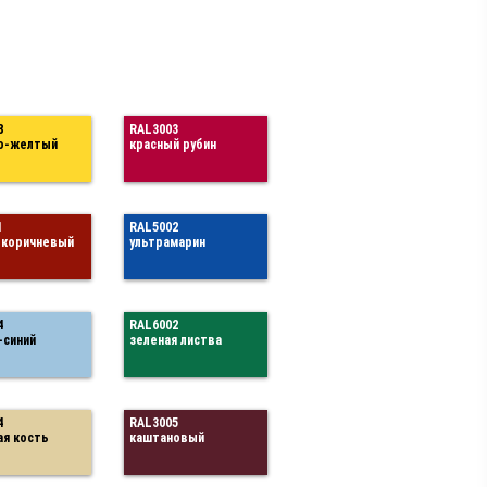
8
RAL3003
о-желтый
красный рубин
1
RAL5002
-коричневый
ультрамарин
4
RAL6002
-синий
зеленая листва
4
RAL3005
ая кость
каштановый