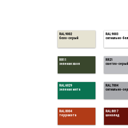
RAL9002
RAL9003
бело-серый
сигнально-бе
RR11
RR21
зеленая хвоя
светло-серы
RAL6029
RAL7004
зеленая мята
сигнально-се
RAL8004
RAL8017
терракота
шоколад