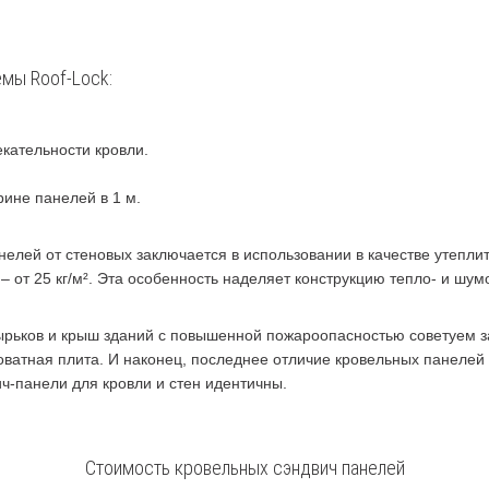
мы Roof-Lock:
кательности кровли.
ине панелей в 1 м.
нелей от стеновых заключается в использовании в качестве утепл
а – от 25 кг/м². Эта особенность наделяет конструкцию тепло- и ш
рьков и крыш зданий с повышенной пожароопасностью советуем зак
атная плита. И наконец, последнее отличие кровельных панелей с
ич-панели для кровли и стен идентичны.
Стоимость кровельных сэндвич панелей