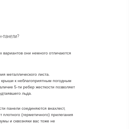
ч-панели?
х вариантов они немного отличаются
ия металлического листа.
ь крыши к неблагоприятным погодным
аличие 5-ти ребер жесткости позволяет
одтаявшего льда.
сти панели соединяются внахлест,
т плотного (герметичного) прилегания
шумы и сквозняки вас тоже не