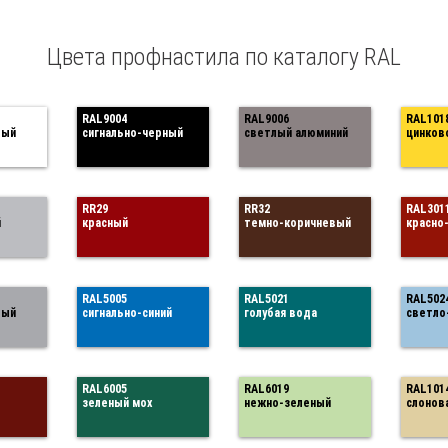
Цвета профнастила по каталогу RAL
RAL9004
RAL9006
RAL101
лый
сигнально-черный
светлый алюминий
цинков
RR29
RR32
RAL301
й
красный
темно-коричневый
красно
RAL5005
RAL5021
RAL502
рый
сигнально-синий
голубая вода
светло
RAL6005
RAL6019
RAL101
зеленый мох
нежно-зеленый
слонов