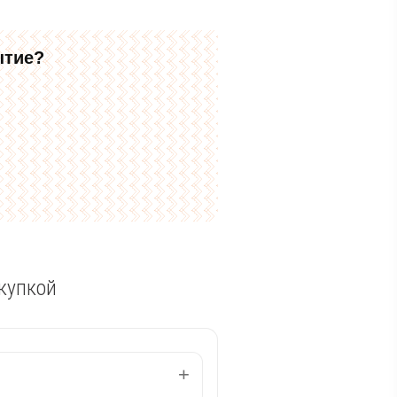
ытие?
купкой