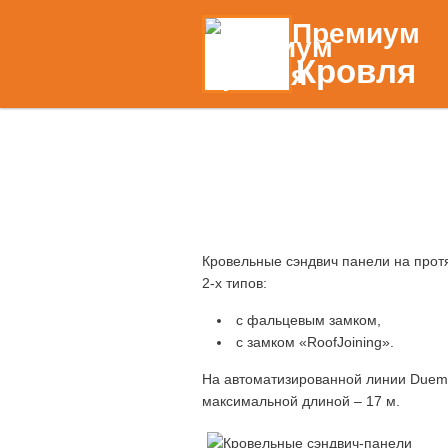
Премиум
Кровля
Кровельные сэндвич панели на прот
2-х типов:
с фальцевым замком,
с замком «RoofJoining».
На автоматизированной линии Duema
максимальной длиной – 17 м.