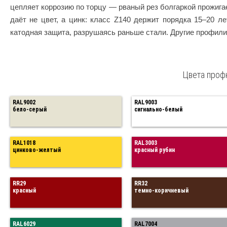
цепляет коррозию по торцу — рваный рез болгаркой прожига
даёт не цвет, а цинк: класс Z140 держит порядка 15–20 ле
катодная защита, разрушаясь раньше стали. Другие профил
Цвета профн
RAL9002
RAL9003
бело-серый
сигнально-белый
RAL1018
RAL3003
цинково-желтый
красный рубин
RR29
RR32
красный
темно-коричневый
RAL6029
RAL7004