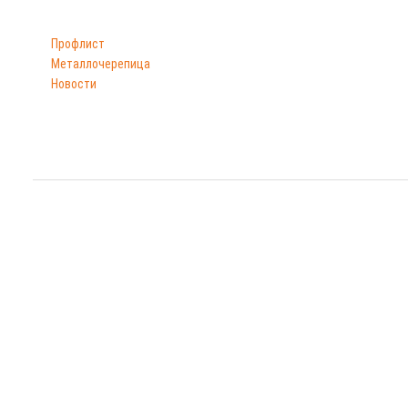
Каталог
Часы работы
Профлист
Пн-Пт: 9:00–18:00;
Металлочерепица
Сб-Вс: по договоренности.
Новости
© 2011—
2026
«Профлист Рязань» — производс
Сайт носит исключительно информационный характер. Опубликованная информация
Адрес: 390044, Рязанская о
Политика конфиденциаль